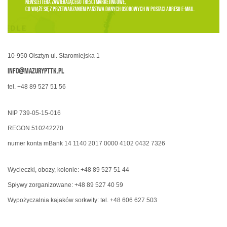
newslettera zawierającego treści marketingowe,
co wiąże się z przetwarzaniem Państwa danych osobowych w postaci adresu e-mail.
10-950 Olsztyn ul. Staromiejska 1
info@mazurypttk.pl
tel. +48 89 527 51 56
NIP 739-05-15-016
REGON 510242270
numer konta mBank 14 1140 2017 0000 4102 0432 7326
Wycieczki, obozy, kolonie: +48 89 527 51 44
Spływy zorganizowane: +48 89 527 40 59
Wypożyczalnia kajaków sorkwity: tel. +48 606 627 503