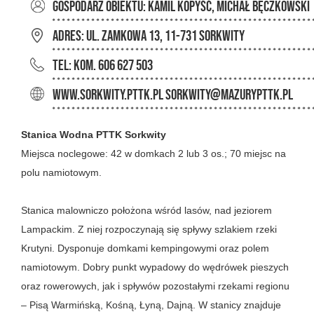
GOSPODARZ OBIEKTU: Kamil Kopyść, Michał Bęczkowski
ADRES: ul. Zamkowa 13, 11-731 Sorkwity
TEL: kom. 606 627 503
www.sorkwity.pttk.pl sorkwity@mazurypttk.pl
Stanica Wodna PTTK Sorkwity
Miejsca noclegowe: 42 w domkach 2 lub 3 os.; 70 miejsc na
polu namiotowym.
Stanica malowniczo położona wśród lasów, nad jeziorem
Lampackim. Z niej rozpoczynają się spływy szlakiem rzeki
Krutyni. Dysponuje domkami kempingowymi oraz polem
namiotowym. Dobry punkt wypadowy do wędrówek pieszych
oraz rowerowych, jak i spływów pozostałymi rzekami regionu
– Pisą Warmińską, Kośną, Łyną, Dajną. W stanicy znajduje