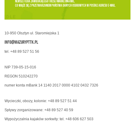
newslettera zawierającego treści marketingowe,
co wiąże się z przetwarzaniem Państwa danych osobowych w postaci adresu e-mail.
10-950 Olsztyn ul. Staromiejska 1
info@mazurypttk.pl
tel. +48 89 527 51 56
NIP 739-05-15-016
REGON 510242270
numer konta mBank 14 1140 2017 0000 4102 0432 7326
Wycieczki, obozy, kolonie: +48 89 527 51 44
Spływy zorganizowane: +48 89 527 40 59
Wypożyczalnia kajaków sorkwity: tel. +48 606 627 503